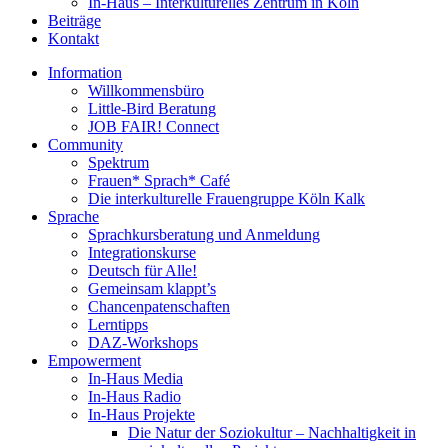
In-Haus – Interkulturelles Zentrum in Köln
Beiträge
Kontakt
Information
Willkommensbüro
Little-Bird Beratung
JOB FAIR! Connect
Community
Spektrum
Frauen* Sprach* Café
Die interkulturelle Frauengruppe Köln Kalk
Sprache
Sprachkursberatung und Anmeldung
Integrationskurse
Deutsch für Alle!
Gemeinsam klappt’s
Chancenpatenschaften
Lerntipps
DAZ-Workshops
Empowerment
In-Haus Media
In-Haus Radio
In-Haus Projekte
Die Natur der Soziokultur – Nachhaltigkeit in