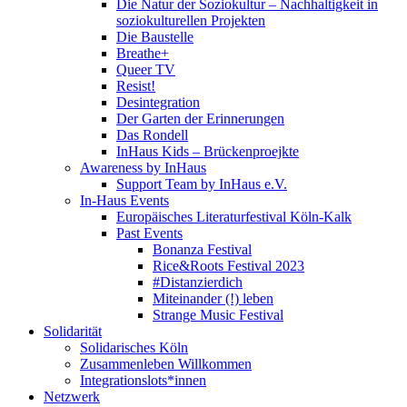
Die Natur der Soziokultur – Nachhaltigkeit in
soziokulturellen Projekten
Die Baustelle
Breathe+
Queer TV
Resist!
Desintegration
Der Garten der Erinnerungen
Das Rondell
InHaus Kids – Brückenproejkte
Awareness by InHaus
Support Team by InHaus e.V.
In-Haus Events
Europäisches Literaturfestival Köln-Kalk
Past Events
Bonanza Festival
Rice&Roots Festival 2023
#Distanzierdich
Miteinander (!) leben
Strange Music Festival
Solidarität
Solidarisches Köln
Zusammenleben Willkommen
Integrationslots*innen
Netzwerk