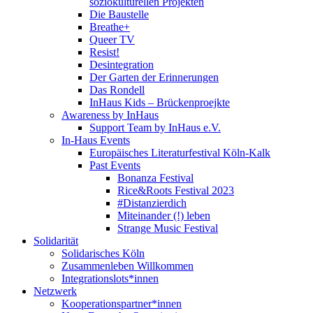
soziokulturellen Projekten
Die Baustelle
Breathe+
Queer TV
Resist!
Desintegration
Der Garten der Erinnerungen
Das Rondell
InHaus Kids – Brückenproejkte
Awareness by InHaus
Support Team by InHaus e.V.
In-Haus Events
Europäisches Literaturfestival Köln-Kalk
Past Events
Bonanza Festival
Rice&Roots Festival 2023
#Distanzierdich
Miteinander (!) leben
Strange Music Festival
Solidarität
Solidarisches Köln
Zusammenleben Willkommen
Integrationslots*innen
Netzwerk
Kooperationspartner*innen