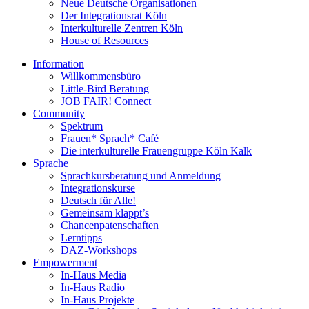
Neue Deutsche Organisationen
Der Integrationsrat Köln
Interkulturelle Zentren Köln
House of Resources
Information
Willkommensbüro
Little-Bird Beratung
JOB FAIR! Connect
Community
Spektrum
Frauen* Sprach* Café
Die interkulturelle Frauengruppe Köln Kalk
Sprache
Sprachkursberatung und Anmeldung
Integrationskurse
Deutsch für Alle!
Gemeinsam klappt’s
Chancenpatenschaften
Lerntipps
DAZ-Workshops
Empowerment
In-Haus Media
In-Haus Radio
In-Haus Projekte