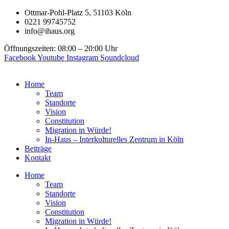
Zum
Ottmar-Pohl-Platz 5, 51103 Köln
Inhalt
0221 99745752
springen
info@ihaus.org
Öffnungszeiten: 08:00 – 20:00 Uhr
Facebook
Youtube
Instagram
Soundcloud
Home
Team
Standorte
Vision
Constitution
Migration in Würde!
In-Haus – Interkulturelles Zentrum in Köln
Beiträge
Kontakt
Home
Team
Standorte
Vision
Constitution
Migration in Würde!