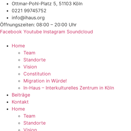
Zum
Ottmar-Pohl-Platz 5, 51103 Köln
Inhalt
0221 99745752
springen
info@ihaus.org
Öffnungszeiten: 08:00 – 20:00 Uhr
Facebook
Youtube
Instagram
Soundcloud
Home
Team
Standorte
Vision
Constitution
Migration in Würde!
In-Haus – Interkulturelles Zentrum in Köln
Beiträge
Kontakt
Home
Team
Standorte
Vision