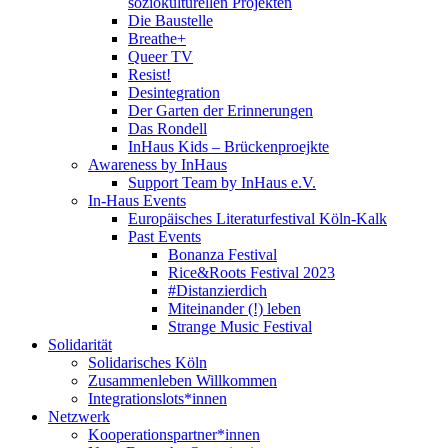
soziokulturellen Projekten
Die Baustelle
Breathe+
Queer TV
Resist!
Desintegration
Der Garten der Erinnerungen
Das Rondell
InHaus Kids – Brückenproejkte
Awareness by InHaus
Support Team by InHaus e.V.
In-Haus Events
Europäisches Literaturfestival Köln-Kalk
Past Events
Bonanza Festival
Rice&Roots Festival 2023
#Distanzierdich
Miteinander (!) leben
Strange Music Festival
Solidarität
Solidarisches Köln
Zusammenleben Willkommen
Integrationslots*innen
Netzwerk
Kooperationspartner*innen