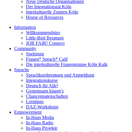
Neue Deutsche Organisationen
Der Integrationsrat Köln
Interkulturelle Zentren Köln
House of Resources
Information
Willkommensbüro
Little-Bird Beratung
JOB FAIR! Connect
Community
Spektrum
Frauen* Sprach* Café
Die interkulturelle Frauengruppe Köln Kalk
Sprache
Sprachkursberatung und Anmeldung
Integrationskurse
Deutsch für Alle!
Gemeinsam klappt’s
Chancenpatenschaften
Lerntipps
DAZ-Workshops
Empowerment
In-Haus Media
In-Haus Radio
In-Haus Projekte