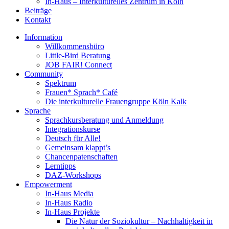
In-Haus – Interkulturelles Zentrum in Köln
Beiträge
Kontakt
Information
Willkommensbüro
Little-Bird Beratung
JOB FAIR! Connect
Community
Spektrum
Frauen* Sprach* Café
Die interkulturelle Frauengruppe Köln Kalk
Sprache
Sprachkursberatung und Anmeldung
Integrationskurse
Deutsch für Alle!
Gemeinsam klappt’s
Chancenpatenschaften
Lerntipps
DAZ-Workshops
Empowerment
In-Haus Media
In-Haus Radio
In-Haus Projekte
Die Natur der Soziokultur – Nachhaltigkeit in