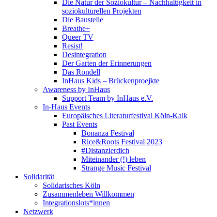
Die Natur der Soziokultur – Nachhaltigkeit in
soziokulturellen Projekten
Die Baustelle
Breathe+
Queer TV
Resist!
Desintegration
Der Garten der Erinnerungen
Das Rondell
InHaus Kids – Brückenproejkte
Awareness by InHaus
Support Team by InHaus e.V.
In-Haus Events
Europäisches Literaturfestival Köln-Kalk
Past Events
Bonanza Festival
Rice&Roots Festival 2023
#Distanzierdich
Miteinander (!) leben
Strange Music Festival
Solidarität
Solidarisches Köln
Zusammenleben Willkommen
Integrationslots*innen
Netzwerk