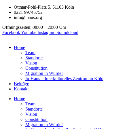
Zum
Ottmar-Pohl-Platz 5, 51103 Köln
Inhalt
0221 99745752
springen
info@ihaus.org
Öffnungszeiten: 08:00 – 20:00 Uhr
Facebook
Youtube
Instagram
Soundcloud
Home
Team
Standorte
Vision
Constitution
Migration in Würde!
In-Haus – Interkulturelles Zentrum in Köln
Beiträge
Kontakt
Home
Team
Standorte
Vision
Constitution
Migration in Würde!