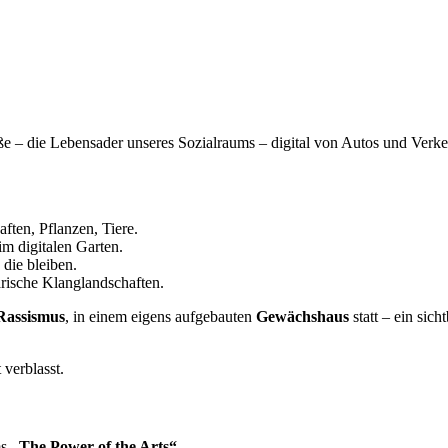
 – die Lebensader unseres Sozialraums – digital von Autos und Verkehr b
ften, Pflanzen, Tiere.
im digitalen Garten.
die bleiben.
rische Klanglandschaften.
 Rassismus
, in einem eigens aufgebauten
Gewächshaus
statt – ein sic
 verblasst.
ms
„The Power of the Arts“
.