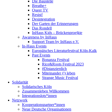
Die Baustelle
Breathe+
Queer TV
Resist!
Desintegration
Der Garten der Erinnerungen
Das Rondell
InHaus Kids – Brückenproejkte
Awareness by InHaus
Support Team by InHaus e.V.
In-Haus Events
Europäisches Literaturfestival Köln-Kalk
Past Events
Bonanza Festival
Rice&Roots Festival 2023
#Distanzierdich
Miteinander (!) leben
Strange Music Festival
Solidarität
Solidarisches Köln
Zusammenleben Willkommen
Integrationslots*innen
Netzwerk
Kooperationspartner*innen
Neue Deutsche Organisationen