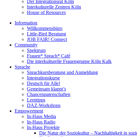
Der Integrationsrat Köln
Interkulturelle Zentren Köln
House of Resources
Information
Willkommensbüro
Little-Bird Beratung
JOB FAIR! Connect
Community
Spektrum
Frauen* Sprach* Café
Die interkulturelle Frauengruppe Köln Kalk
Sprache
Sprachkursberatung und Anmeldung
Integrationskurse
Deutsch für Alle!
Gemeinsam klappt’s
Chancenpatenschaften
Lerntipps
DAZ-Workshops
Empowerment
In-Haus Media
In-Haus Radio
In-Haus Projekte
Die Natur der Soziokultur – Nachhaltigkeit in sozi