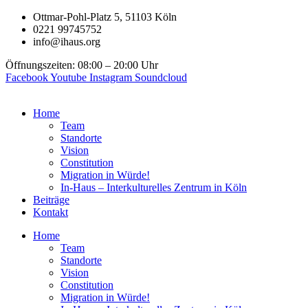
Zum
Ottmar-Pohl-Platz 5, 51103 Köln
Inhalt
0221 99745752
springen
info@ihaus.org
Öffnungszeiten: 08:00 – 20:00 Uhr
Facebook
Youtube
Instagram
Soundcloud
Home
Team
Standorte
Vision
Constitution
Migration in Würde!
In-Haus – Interkulturelles Zentrum in Köln
Beiträge
Kontakt
Home
Team
Standorte
Vision
Constitution
Migration in Würde!