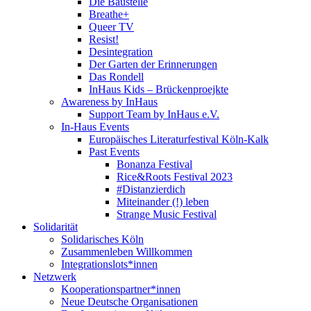
Die Baustelle
Breathe+
Queer TV
Resist!
Desintegration
Der Garten der Erinnerungen
Das Rondell
InHaus Kids – Brückenproejkte
Awareness by InHaus
Support Team by InHaus e.V.
In-Haus Events
Europäisches Literaturfestival Köln-Kalk
Past Events
Bonanza Festival
Rice&Roots Festival 2023
#Distanzierdich
Miteinander (!) leben
Strange Music Festival
Solidarität
Solidarisches Köln
Zusammenleben Willkommen
Integrationslots*innen
Netzwerk
Kooperationspartner*innen
Neue Deutsche Organisationen