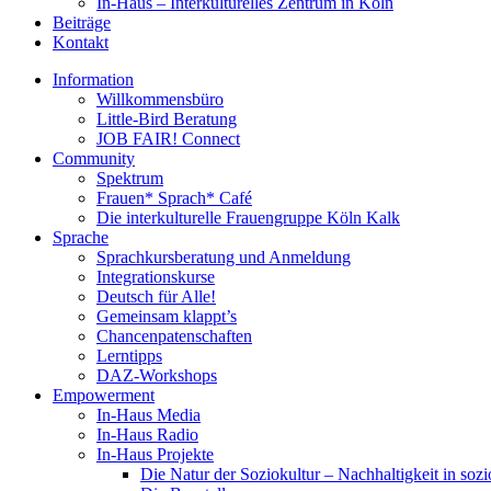
In-Haus – Interkulturelles Zentrum in Köln
Beiträge
Kontakt
Information
Willkommensbüro
Little-Bird Beratung
JOB FAIR! Connect
Community
Spektrum
Frauen* Sprach* Café
Die interkulturelle Frauengruppe Köln Kalk
Sprache
Sprachkursberatung und Anmeldung
Integrationskurse
Deutsch für Alle!
Gemeinsam klappt’s
Chancenpatenschaften
Lerntipps
DAZ-Workshops
Empowerment
In-Haus Media
In-Haus Radio
In-Haus Projekte
Die Natur der Soziokultur – Nachhaltigkeit in sozi