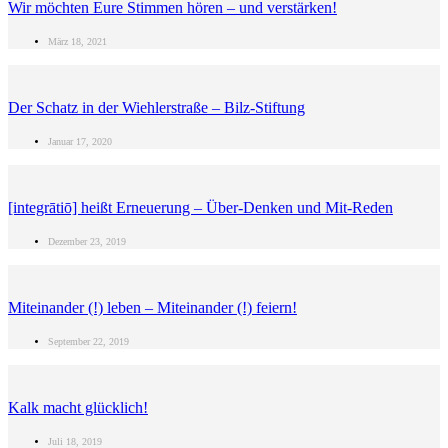
Wir möchten Eure Stimmen hören – und verstärken!
März 18, 2021
Der Schatz in der Wiehlerstraße – Bilz-Stiftung
Januar 17, 2020
[integrātiō] heißt Erneuerung – Über-Denken und Mit-Reden
Dezember 23, 2019
Miteinander (!) leben – Miteinander (!) feiern!
September 22, 2019
Kalk macht glücklich!
Juli 18, 2019