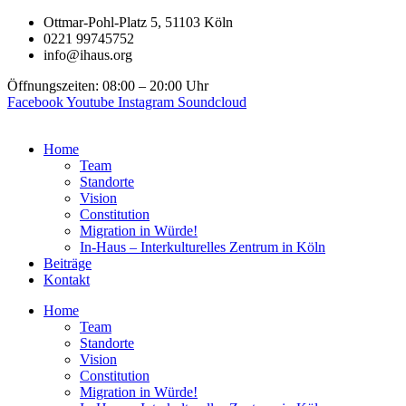
Zum
Ottmar-Pohl-Platz 5, 51103 Köln
Inhalt
0221 99745752
springen
info@ihaus.org
Öffnungszeiten: 08:00 – 20:00 Uhr
Facebook
Youtube
Instagram
Soundcloud
Home
Team
Standorte
Vision
Constitution
Migration in Würde!
In-Haus – Interkulturelles Zentrum in Köln
Beiträge
Kontakt
Home
Team
Standorte
Vision
Constitution
Migration in Würde!