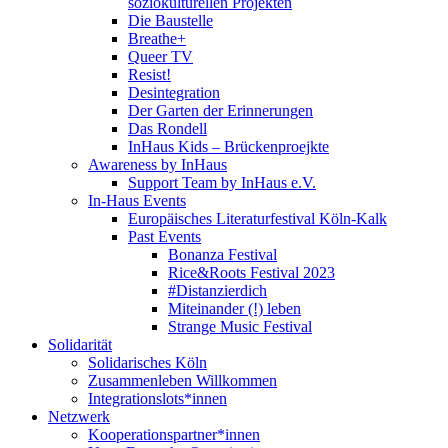
soziokulturellen Projekten
Die Baustelle
Breathe+
Queer TV
Resist!
Desintegration
Der Garten der Erinnerungen
Das Rondell
InHaus Kids – Brückenproejkte
Awareness by InHaus
Support Team by InHaus e.V.
In-Haus Events
Europäisches Literaturfestival Köln-Kalk
Past Events
Bonanza Festival
Rice&Roots Festival 2023
#Distanzierdich
Miteinander (!) leben
Strange Music Festival
Solidarität
Solidarisches Köln
Zusammenleben Willkommen
Integrationslots*innen
Netzwerk
Kooperationspartner*innen