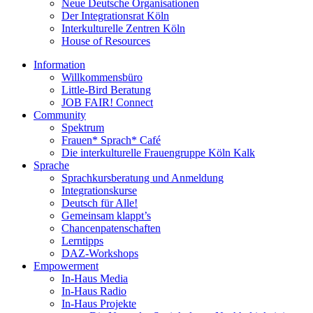
Neue Deutsche Organisationen
Der Integrationsrat Köln
Interkulturelle Zentren Köln
House of Resources
Information
Willkommensbüro
Little-Bird Beratung
JOB FAIR! Connect
Community
Spektrum
Frauen* Sprach* Café
Die interkulturelle Frauengruppe Köln Kalk
Sprache
Sprachkursberatung und Anmeldung
Integrationskurse
Deutsch für Alle!
Gemeinsam klappt’s
Chancenpatenschaften
Lerntipps
DAZ-Workshops
Empowerment
In-Haus Media
In-Haus Radio
In-Haus Projekte