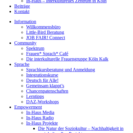
In-Haus – Interkulturelles Zentrum in Köln
Beiträge
Kontakt
Information
Willkommensbüro
Little-Bird Beratung
JOB FAIR! Connect
Community
Spektrum
Frauen* Sprach* Café
Die interkulturelle Frauengruppe Köln Kalk
Sprache
Sprachkursberatung und Anmeldung
Integrationskurse
Deutsch für Alle!
Gemeinsam klappt’s
Chancenpatenschaften
Lerntipps
DAZ-Workshops
Empowerment
In-Haus Media
In-Haus Radio
In-Haus Projekte
Die Natur der Soziokultur – Nachhaltigkeit in