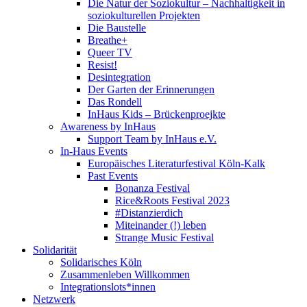
Die Natur der Soziokultur – Nachhaltigkeit in
soziokulturellen Projekten
Die Baustelle
Breathe+
Queer TV
Resist!
Desintegration
Der Garten der Erinnerungen
Das Rondell
InHaus Kids – Brückenproejkte
Awareness by InHaus
Support Team by InHaus e.V.
In-Haus Events
Europäisches Literaturfestival Köln-Kalk
Past Events
Bonanza Festival
Rice&Roots Festival 2023
#Distanzierdich
Miteinander (!) leben
Strange Music Festival
Solidarität
Solidarisches Köln
Zusammenleben Willkommen
Integrationslots*innen
Netzwerk