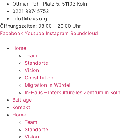
Zum
Ottmar-Pohl-Platz 5, 51103 Köln
Inhalt
0221 99745752
springen
info@ihaus.org
Öffnungszeiten: 08:00 – 20:00 Uhr
Facebook
Youtube
Instagram
Soundcloud
Home
Team
Standorte
Vision
Constitution
Migration in Würde!
In-Haus – Interkulturelles Zentrum in Köln
Beiträge
Kontakt
Home
Team
Standorte
Vision