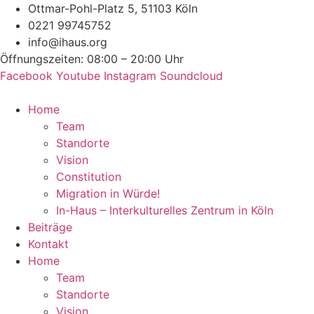
Zum
Ottmar-Pohl-Platz 5, 51103 Köln
Inhalt
0221 99745752
springen
info@ihaus.org
Öffnungszeiten: 08:00 – 20:00 Uhr
Facebook
Youtube
Instagram
Soundcloud
Home
Team
Standorte
Vision
Constitution
Migration in Würde!
In-Haus – Interkulturelles Zentrum in Köln
Beiträge
Kontakt
Home
Team
Standorte
Vision